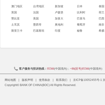
澳门地区
台湾地区
新加坡
日本
泰国
英国
法国
卢森堡
比利时
荷兰
赞比亚
美国
加拿大
巴拿马
巴西
土耳其
墨西哥
奥地利
葡萄牙
南非
斯里兰卡
巴基斯坦
印度
秘鲁
希腊
客户服务与投诉热线：
95566
(中国境内)；
+86(区号)95566
(中国境外)
网站地图
|
版权声明
|
使用条款
|
联系我们
|
京ICP备10052455号-1
京
Copyright© BANK OF CHINA(BOC) All Rights Reserved.