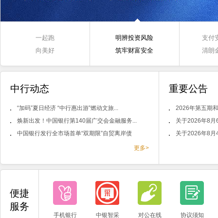
一起跑
明辨投资风险
支付
向美好
筑牢财富安全
清朗
中行动态
重要公告
“加码”夏日经济 “中行惠出游”燃动文旅...
2026年第五期和
焕新出发！中国银行第140届广交会金融服务...
关于2026年8
中国银行发行全市场首单“双期限”自贸离岸债
关于2026年8
更多>
便捷
服务
手机银行
中银智采
对公在线
协议须知