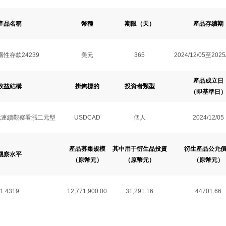
產品名稱
幣種
期限（天）
產品存續期
性存款24239
美元
365
2024/12/05至2025
產品成立日
收益結構
掛鉤標的
投資者類型
（即基準日
元連續觀察看漲二元型
USDCAD
個人
2024/12/05
產品募集規模
其中用于衍生品投資
衍生產品公允
觀察水平
（原幣元）
（原幣元）
（原幣元）
1.4319
12,771,900.00
31,291.16
44701.66