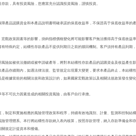
性存款，具有投資風險，您應當充分認識投資風險，謹慎投資。
保障產品認購資金和本產品說明書明確承諾的保底收益率，不保證高于保底收益率的
、宏觀政策因素等的影響，掛鉤指標價格變化將可能影響客戶無法獲得高于保底收益
書有特殊約定，結構性存款產品不提供到期日之前的贖回機制。客戶須持有產品到期
用風險如被依法撤銷或被申請破產等，將對本結構性存款產品的認購資金及收益產生
款產品存續期內，如遇法律法規、監管規定出現重大變更，要求本產品終止，本結構
品是根據當前的相關法規和政策設計的，如果國家宏觀政策以及相關法規政策發生變
爭等不可抗力因素造成的相關投資風險，由客戶自行承擔。
征，制定和實施相應的風險管理政策和程序，持續有效地識別、計量、監測和控制結
風險管理體系。本行將結構性存款納入表內核算，按照存款管理，納入存款準備金和
相關規定計提資本和撥備。