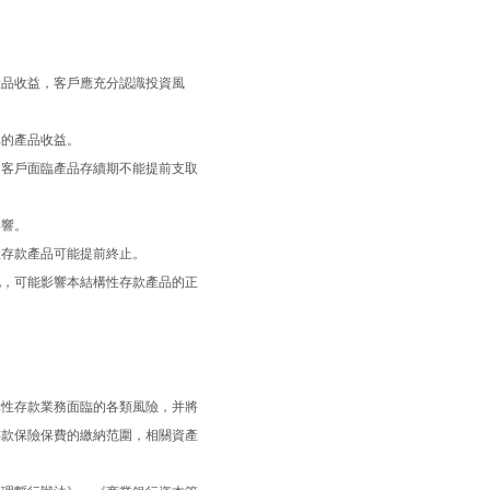
產品收益，客戶應充分認識投資風
率的產品收益。
，客戶面臨產品存續期不能提前支取
影響。
性存款產品可能提前終止。
化，可能影響本結構性存款產品的正
構性存款業務面臨的各類風險，并將
存款保險保費的繳納范圍，相關資產