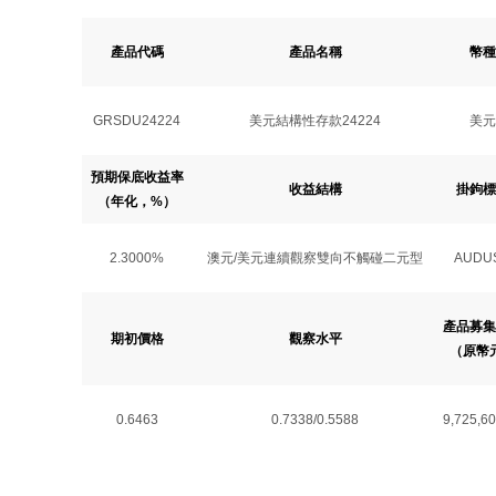
產品代碼
產品名稱
幣種
GRSDU24224
美元結構性存款24224
美元
預期保底收益率
收益結構
掛鉤標
（年化，%）
2.3000%
澳元/美元連續觀察雙向不觸碰二元型
AUDU
產品募集
期初價格
觀察水平
（原幣
0.6463
0.7338/0.5588
9,725,60