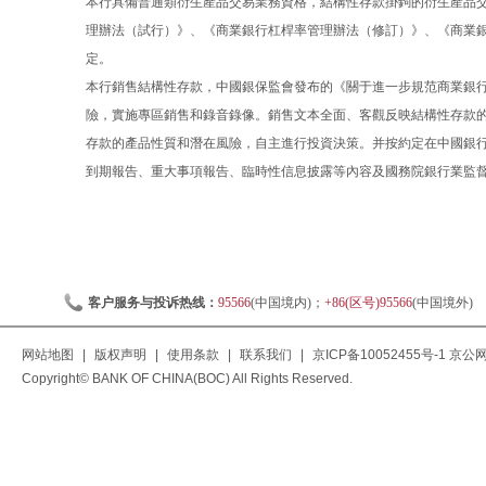
本行具備普通類衍生產品交易業務資格，結構性存款掛鉤的衍生產品
理辦法（試行）》、《商業銀行杠桿率管理辦法（修訂）》、《商業
定。
本行銷售結構性存款，中國銀保監會發布的《關于進一步規范商業銀行結
險，實施專區銷售和錄音錄像。銷售文本全面、客觀反映結構性存款
存款的產品性質和潛在風險，自主進行投資決策。并按約定在中國銀
到期報告、重大事項報告、臨時性信息披露等內容及國務院銀行業監
客户服务与投诉热线：
95566
(中国境内)；
+86(区号)95566
(中国境外)
网站地图
|
版权声明
|
使用条款
|
联系我们
|
京ICP备10052455号-1
京公网安
Copyright© BANK OF CHINA(BOC) All Rights Reserved.