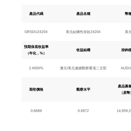
產品代碼
產品名稱
幣
GRSDU24204
美元結構性存款24204
美
預期保底收益率
收益結構
掛鉤
（年化，%）
2.4000%
澳元/美元連續觀察看漲二元型
AUDU
產品募
期初價格
觀察水平
（原幣
0.6689
0.6972
14,959,2