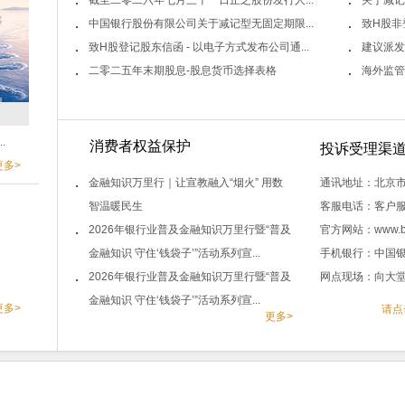
截至二零二六年七月三十一日止之股份发行人...
关于减记
中国银行股份有限公司关于减记型无固定期限...
致H股非
致H股登记股东信函 - 以电子方式发布公司通...
建议派发截
二零二五年末期股息-股息货币选择表格
海外监管
.
消费者权益保护
投诉受理渠
更多>
金融知识万里行｜让宣教融入“烟火” 用数
通讯地址：北京市
智温暖民生
客服电话：客户服务
2026年银行业普及金融知识万里行暨“普及
官方网站：www.b
金融知识 守住‘钱袋子’”活动系列宣...
手机银行：中国银
2026年银行业普及金融知识万里行暨“普及
网点现场：向大
金融知识 守住‘钱袋子’”活动系列宣...
更多>
请点
更多>