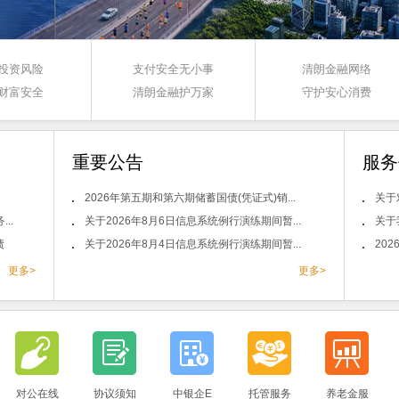
投资风险
支付安全无小事
清朗金融网络
财富安全
清朗金融护万家
守护安心消费
重要公告
服务
2026年第五期和第六期储蓄国债(凭证式)销...
关于
..
关于2026年8月6日信息系统例行演练期间暂...
关于
债
关于2026年8月4日信息系统例行演练期间暂...
20
更多>
更多>
对公在线
协议须知
中银企E
托管服务
养老金服