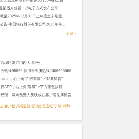
型无固定期限资本债券发行完毕的公告
登记股东信函 - 以电子方式发布公司...
至2025年12月31日止年度之末期股...
公告-中国银行股份有限公司2025年年...
更多>
道
西城区复兴门内大街1号
热线95566 信用卡客服热线4006695566
oc.cn，右上角“在线客服”->“我要留言”
行APP，右上角“客服”->下方蓝色按钮
堂经理、网点负责人反映或在客户意见簿留言
击“客户投诉渠道及投诉处理流程”了解详情>