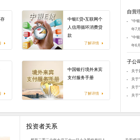
自营
仪存
中银E贷•互联网个
“中
人信用循环消费贷
年7
款
“中
情
了解详情
年6
子公
务
中国银行境外来宾
关于
支付服务手册
关于
关于
情
了解详情
关于“
投资者关系