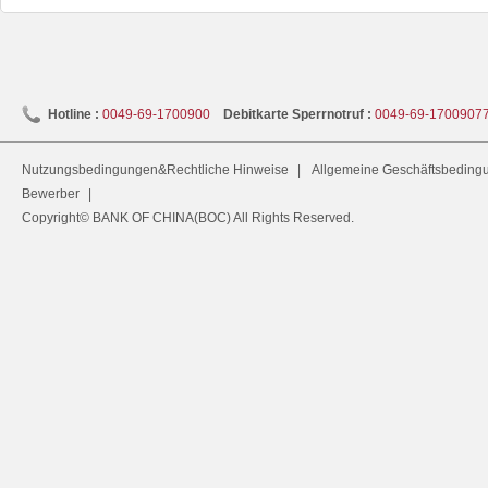
Hotline :
0049-69-1700900
Debitkarte Sperrnotruf :
0049-69-1700907
Nutzungsbedingungen&Rechtliche Hinweise
|
Allgemeine Geschäftsbeding
Bewerber
|
Copyright© BANK OF CHINA(BOC) All Rights Reserved.