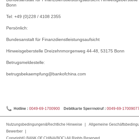
Bonn
Tel: +49 (0)228 / 4108 2355
Persönlich:
Bundesanstalt für Finanzdienstleistungsaufsicht
Hinweisgeberstelle Dreizehnmorgenweg 44-48, 53175 Bonn
Betrugsmeldestelle:
betrugsbekaempfung@bankofchina.com
Hotline :
0049-69-1700900
Debitkarte Sperrnotruf :
0049-69-1700907
Nutzungsbedingungen&Rechtliche Hinweise
|
Allgemeine Geschäftsbeding
Bewerber
|
Copyright© BANK OF CHINA(BOC) All Rights Reserved.