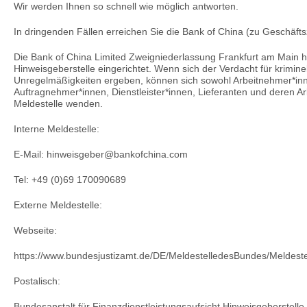
Wir werden Ihnen so schnell wie möglich antworten.
In dringenden Fällen erreichen Sie die Bank of China (zu Geschäfts
Die Bank of China Limited Zweigniederlassung Frankfurt am Main hat
Hinweisgeberstelle eingerichtet. Wenn sich der Verdacht für krimin
Unregelmäßigkeiten ergeben, können sich sowohl Arbeitnehmer*inn
Auftragnehmer*innen, Dienstleister*innen, Lieferanten und deren Ar
Meldestelle wenden.
Interne Meldestelle:
E-Mail: hinweisgeber@bankofchina.com
Tel: +49 (0)69 170090689
Externe Meldestelle:
Webseite:
https://www.bundesjustizamt.de/DE/MeldestelledesBundes/Meldes
Postalisch:
Bundesanstalt für Finanzdienstleistungsaufsicht Hinweisgeberstell