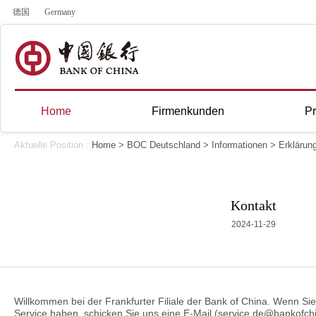
德国
Germany
Home
Firmenkunden
Pr
Aktuelle Position :
Home
>
BOC Deutschland
>
Informationen
>
Erklärun
Kontakt
2024-11-29
Willkommen bei der Frankfurter Filiale der Bank of China. Wenn 
Service haben, schicken Sie uns eine E-Mail (service.de@bankofchi