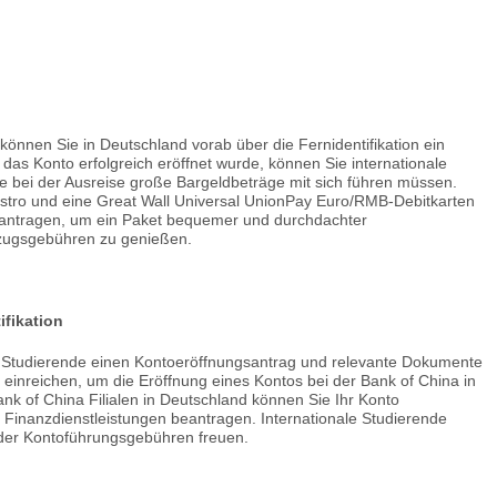
nnen Sie in Deutschland vorab über die Fernidentifikation ein
das Konto erfolgreich eröffnet wurde, können Sie internationale
 bei der Ausreise große Bargeldbeträge mit sich führen müssen.
estro und eine Great Wall Universal UnionPay Euro/RMB-Debitkarten
antragen, um ein Paket bequemer und durchdachter
rzugsgebühren zu genießen.
ifikation
le Studierende einen Kontoeröffnungsantrag und relevante Dokumente
a einreichen, um die Eröffnung eines Kontos bei der Bank of China in
nk of China Filialen in Deutschland können Sie Ihr Konto
Finanzdienstleistungen beantragen. Internationale Studierende
der Kontoführungsgebühren freuen.