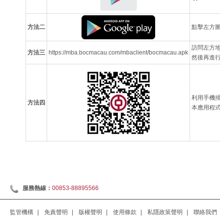
方法二
點擊左方圖片
訪問左方
方法三
https://mba.bocmacau.com/mbaclient/bocmacau.apk
然後再進
利用手機掃
方法四
本應用程
服務熱線：
00853-88895566
監管機構
|
免責聲明
|
版權聲明
|
使用條款
|
私隱政策聲明
|
聯絡我們