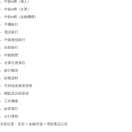
中銀e網（個人）
中銀e網（企業）
中銀e網（金融機構）
手機銀行
電話銀行
中銀微信銀行
自助銀行
中銀動態
企業社會責任
銀行概況
財務資料
可持续发展类债券
網點及自助渠道
工作機會
鈔票發行
分行歷程
当前位置：
首页
>
金融市場
>
理財產品公告