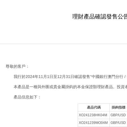
理財產品確認發售公告（
尊敬的客戶：
我行於2024年11月1日至12月31日確認發售“中國銀行澳門分行 
本產品是一種與外匯或貴金屬掛鈎的本金保證類理財產品。投資
產品信息如下：
產品代碼
掛鉤指標
XO241238HK04M
GBP/USD
XO241239MO04M
GBP/USD