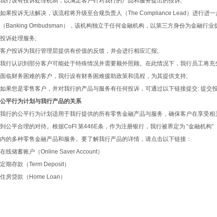
我行设有投诉处理机制，以满足客户针对我行的产品和服务提出的投诉;
如果投诉无法解决，该流程将升级至合规负责人（The Compliance Lead）进
（Banking Ombudsman），该机构独立于任何金融机构，以第三方身份为金
投诉处理服务;
客户投诉为我行管理层提供有价值的反馈，并会进行相应汇报;
我行认识到部分客户可能处于特殊情况并需要额外照顾。在此情况下，我行员工将充
面临财务困难的客户，我行设有财务困难援助政策和流程，为其提供支持;
如果您是零售客户，并对我行的产品与服务有任何投诉，可通过以下链接提交:
提交
公平行为计划与我行产品的关系
我行的公平行为计划适用于我行提供的所有零售金融产品与服务，确保客户在享受相
到公平合理的对待。根据CoFI 第446E条，作为注册银行，我行被界定为 “金融机
内的多种零售金融产品和服务。要了解我行产品的详情，请点击以下链接：
在线储蓄账户（Online Saver Account）
定期存款（Term Deposit
）
住房贷款（Home Loan）