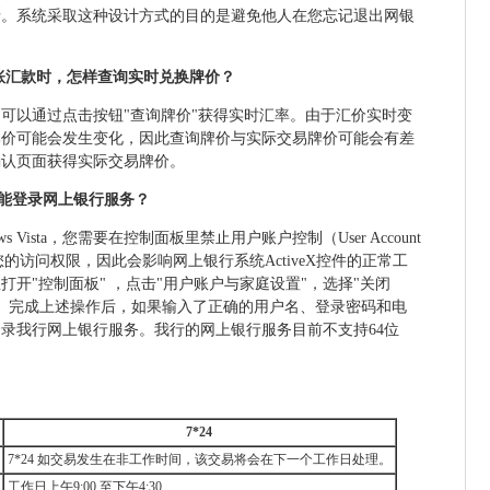
录。系统采取这种设计方式的目的是避免他人在您忘记退出网银
转账汇款时，怎样查询实时兑换牌价？
可以通过点击按钮"查询牌价"获得实时汇率。由于汇价实时变
牌价可能会发生变化，因此查询牌价与实际交易牌价可能会有差
确认页面获得实际交易牌价。
sta不能登录网上银行服务？
s Vista，您需要在控制面板里禁止用户账户控制（User Account
限制您的访问权限，因此会影响网上银行系统ActiveX控件的正常工
开"控制面板" ，点击"用户账户与家庭设置"，选择"关闭
脑。完成上述操作后，如果输入了正确的用户名、登录密码和电
录我行网上银行服务。我行的网上银行服务目前不支持64位
7*24
7*24 如交易发生在非工作时间，该交易将会在下一个工作日处理。
工作日上午9:00 至下午4:30