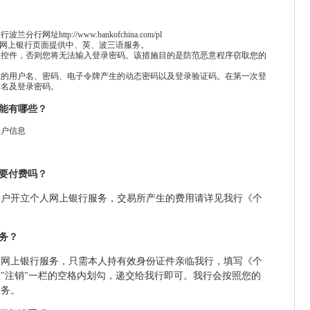
银行波兰分行网址
http://www.bankofchina.com/pl
的网上银行页面提供中、英、波三语服务。
全控件，否则您将无法输入登录密码。该措施目的是防范恶意程序窃取您的
您的用户名、密码、电子令牌产生的动态密码以及登录验证码。在第一次登
户名及登录密码。
功能有哪些？
账户信息
需要付费吗？
客户开立个人网上银行服务，交易所产生的费用请详见我行《个
务？
人网上银行服务，只需本人持有效身份证件亲临我行，填写《个
"注销"一栏的空格内划勾，递交给我行即可。我行会按照您的
服务。