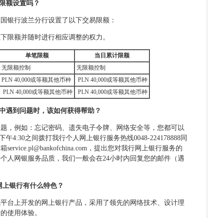
有限额设置吗？
中国银行波兰分行设置了以下交易限额：
以下限额并随时进行相应调整的权力。
单笔限额
当日累计限额
无限额控制
无限额控制
PLN 40,000或等额其他币种
PLN 40,000或等额其他币种
PLN 40,000或等额其他币种
PLN 40,000或等额其他币种
程中遇到问题时，该如何获得帮助？
问题，例如：忘记密码、遗失电子令牌、网络安全等，您都可以
午4:30之间拨打我行个人网上银行服务热线0048-224178888同
vice.pl@bankofchina.com，提出您对我行网上银行服务的
个人网银服务品质，我们一般会在24小时内回复您的邮件（遇
人网上银行有什么特色？
统平台上开发的网上银行产品，采用了领先的网络技术、设计理
新的使用体验。