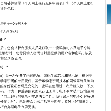
亲自填妥并签署《个人网上银行服务申请表》和《个人网上银行
份证件包括：
适用于持外交护照人士）
可
效个人身份证明
务？
册后，您会从柜台服务人员处获取一个密码信封以及电子令牌
人网上银行时，您需要输入密码信封里提供的用户名和密码，以及
码和登录验证码。
en）？
ken）是一种配备了内置电源、密码生成芯片和显示屏、根据专
新动态密码的专用硬件。基于该动态密码技术的网银系统又称为
户的身份验证密码是变化的，密码在使用过一次后就失效，下次
密码。作为一种重要的双因素认证工具，电子令牌被广泛地运用
了网上银行的登录和交易的安全性。我行采用的电子令牌每60
长度为6位。电池寿命为出厂后三至四年，超过上述期限后，
到柜台办理电子令牌更换。