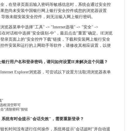
安全，在登录页面后输入密码等敏感信息时，系统会通过安全控
如果您尚未安装中国银行网上银行安全控件或您的浏览器设置
控件"，导致未能安装安全控件，则无法输入网上银行密码。
单中选择"工具" -> "Internet选项" -> "安全" ->
级别"，然后在对话框中选择"安全级别-中"，最后点击"重置"确定。IE浏览
登录页面上的"安全控件下载"链接，下载和安装网上银行安全
止控件安装和运行的上网助手等软件，请修改其相应设置，以便
网上银行用户名和登录密码，请问如何设置IE来解决这个问题？
ernet Explorer浏览器，可尝试以下设置方法取消浏览器表单
"
的选框清空即可
击"清除密码"按钮
时，系统有时会提示"会话失效"，需要重新登录？
较长时间没有进行任何操作，系统将提示"会话超时"并自动退