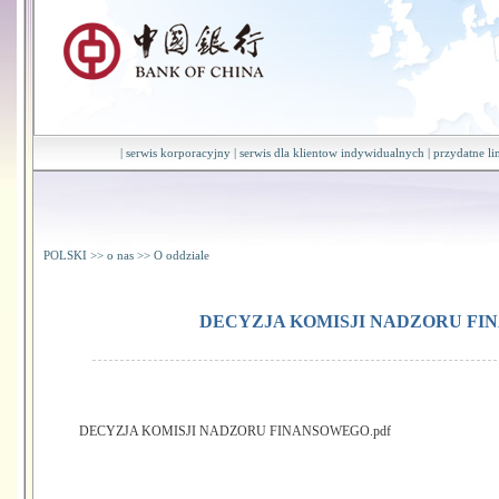
|
serwis korporacyjny
|
serwis dla klientow indywidualnych
|
przydatne li
POLSKI
>>
o nas
>>
O oddziale
DECYZJA KOMISJI NADZORU F
DECYZJA KOMISJI NADZORU FINANSOWEGO.pdf