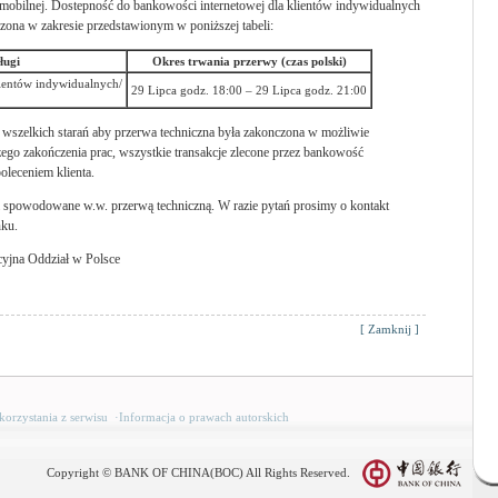
 mobilnej. Dostepność do bankowości internetowej dla klientów indywidualnych
zona w zakresie przedstawionym w poniższej tabeli:
ługi
Okres trwania przerwy (czas polski)
ientów indywidualnych/
29 Lipca godz. 18:00 – 29 Lipca godz. 21:00
wszelkich starań aby przerwa techniczna była zakonczona w możliwie
zego zakończenia prac, wszystkie transakcje zlecone przez bankowość
oleceniem klienta.
 spowodowane w.w. przerwą techniczną. W razie pytań prosimy o kontakt
nku.
yjna Oddział w Polsce
[
Zamknij
]
korzystania z serwisu
·
Informacja o prawach autorskich
Copyright © BANK OF CHINA(BOC) All Rights Reserved.