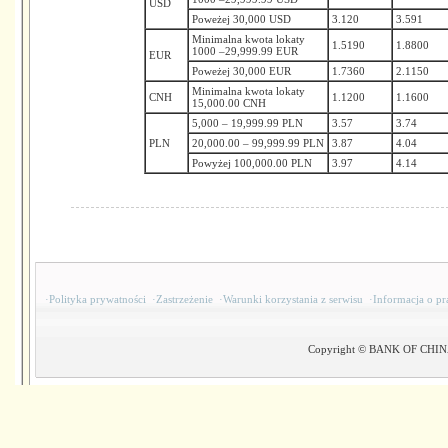
USD
Poweżej 30,000 USD
3.120
3.591
Minimalna kwota lokaty
1.5190
1.8800
1000 –29,999.99 EUR
EUR
Poweżej 30,000 EUR
1.7360
2.1150
Minimalna kwota lokaty
CNH
1.1200
1.1600
15,000.00 CNH
5,000 – 19,999.99 PLN
3.57
3.74
PLN
20,000.00 – 99,999.99 PLN
3.87
4.04
Powyżej 100,000.00 PLN
3.97
4.14
·
Polityka prywatności
·
Zastrzeżenie
·
Warunki korzystania z serwisu
·
Informacja o pr
Copyright © BANK OF CHINA(