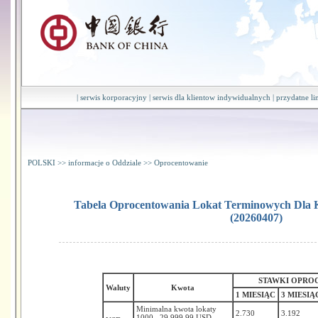
|
serwis korporacyjny
|
serwis dla klientow indywidualnych
|
przydatne li
POLSKI
>>
informacje o Oddziale
>>
Oprocentowanie
Tabela Oprocentowania Lokat Terminowych Dla 
(20260407)
STAWKI OPRO
Waluty
Kwota
1 MIESIĄC
3 MIESIĄ
Minimalna kwota lokaty
2.730
3.192
1000 –29,999.99 USD