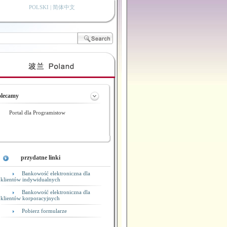
POLSKI |
简体中文
olecamy
Portal dla Programistow
przydatne linki
Bankowość elektroniczna dla
klientów indywidualnych
Bankowość elektroniczna dla
klientów korporacyjnych
Pobierz formularze