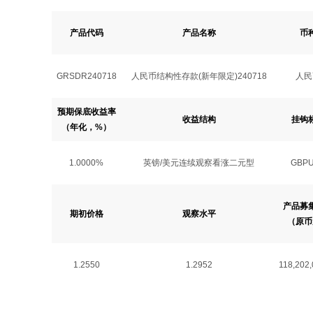
产品代码
产品名称
币
GRSDR240718
人民币结构性存款(新年限定)240718
人民
预期保底收益率
收益结构
挂钩
（年化，%）
1.0000%
英镑/美元连续观察看涨二元型
GBP
产品募
期初价格
观察水平
（原币
1.2550
1.2952
118,202,