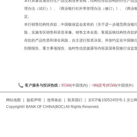
本行具备普通类衍生产品交易业务资格，结构性存款挂钩的衍生产品
理办法（试行）》、《商业银行杠杆率管理办法（修订）》、《商业
定。
本行销售结构性存款，中国银保监会发布的《关于进一步规范商业银行结
险，实施专区销售和录音录像。销售文本全面、客观反映结构性存款
存款的产品性质和潜在风险，自主进行投资决策。并按约定在中国银
到期报告、重大事项报告、临时性信息披露等内容及国务院银行业监
客户服务与投诉热线：
95566
(中国境内)；
+86(区号)95566
(中国境外)
网站地图
|
版权声明
|
使用条款
|
联系我们
|
京ICP备10052455号-1
京公网安
Copyright© BANK OF CHINA(BOC) All Rights Reserved.