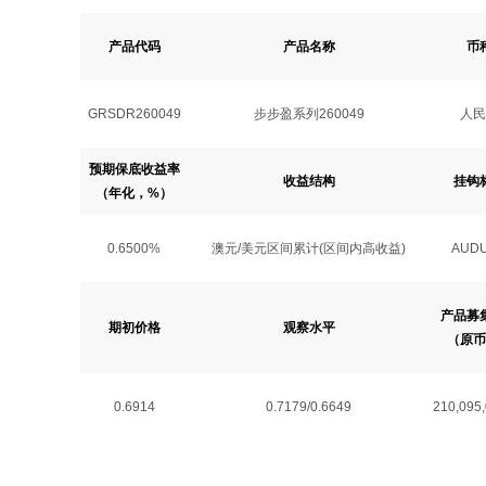
产品代码
产品名称
币
GRSDR260049
步步盈系列260049
人民
预期保底收益率
收益结构
挂钩
（年化，%）
0.6500%
澳元/美元区间累计(区间内高收益)
AUD
产品募
期初价格
观察水平
（原币
0.6914
0.7179/0.6649
210,095,