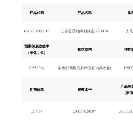
产品代码
产品名称
币
GRSDR260016
步步盈系列(冬日限定)260016
人民
预期保底收益率
收益结构
挂钩
（年化，%）
0.6500%
美元/日元区间累计(区间内高收益)
USD
产品募
期初价格
观察水平
（原币
157.37
163.77/150.97
595,558,