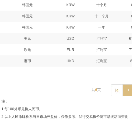
韩国元
KRW
十个月
韩国元
KRW
十一个月
韩国元
KRW
一年
美元
USD
汇利宝
6
欧元
EUR
汇利宝
7
港币
HKD
汇利宝
共
6
页
1
注：
1.每100外币兑换人民币。
2.以上人民币牌价系当日市场开盘价，仅作参考。我行交易报价随市场波动而变化