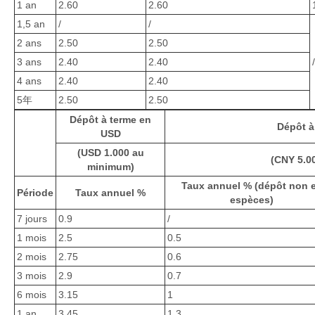
1 an
2.60
2.60
1,5 an
/
/
2 ans
2.50
2.50
3 ans
2.40
2.40
4 ans
2.40
2.40
5年
2.50
2.50
Dépôt à terme en
Dépôt à
USD
(USD 1.000 au
(CNY 5.0
minimum)
Taux annuel % (dépôt non 
Période
Taux annuel %
espèces)
7 jours
0.9
/
1 mois
2.5
0.5
2 mois
2.75
0.6
3 mois
2.9
0.7
6 mois
3.15
1
1 an
3.45
1.3