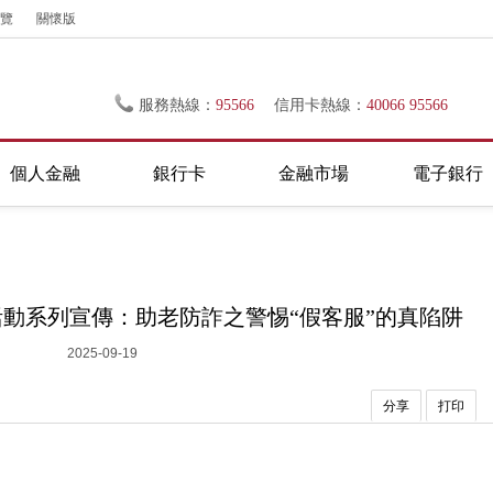
覽
關懷版
服務熱線：
95566
信用卡熱線：
40066 95566
個人金融
銀行卡
金融市場
電子銀行
”活動系列宣傳：助老防詐之警惕“假客服”的真陷阱
2025-09-19
分享
打印