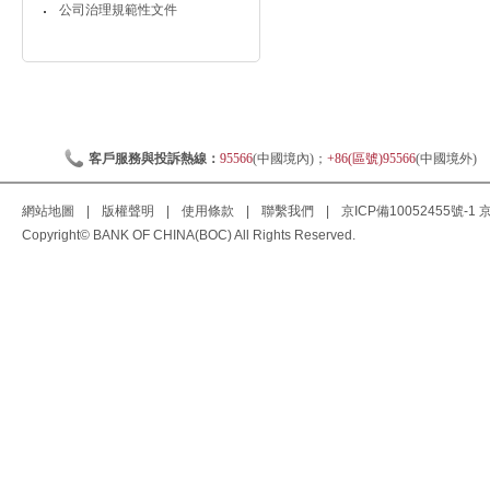
公司治理規範性文件
客戶服務與投訴熱線：
95566
(中國境內)；
+86(區號)95566
(中國境外)
網站地圖
|
版權聲明
|
使用條款
|
聯繫我們
|
京ICP備10052455號-1
京
Copyright© BANK OF CHINA(BOC) All Rights Reserved.