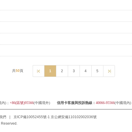
共
50
頁
1
2
3
4
5
境內)；
+86(區號)95566
(中國境外)
信用卡客服與投訴熱線：
40066-95566
(中國境內
我們
|
京ICP備10052455號-1
京公網安備110102002036號
 Reserved.