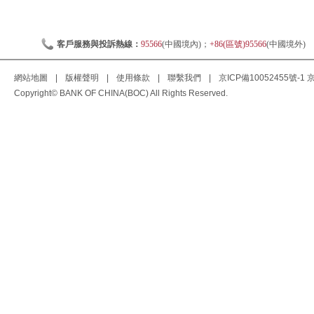
客戶服務與投訴熱線：
95566
(中國境內)；
+86(區號)95566
(中國境外)
網站地圖
|
版權聲明
|
使用條款
|
聯繫我們
|
京ICP備10052455號-1
京
Copyright© BANK OF CHINA(BOC) All Rights Reserved.