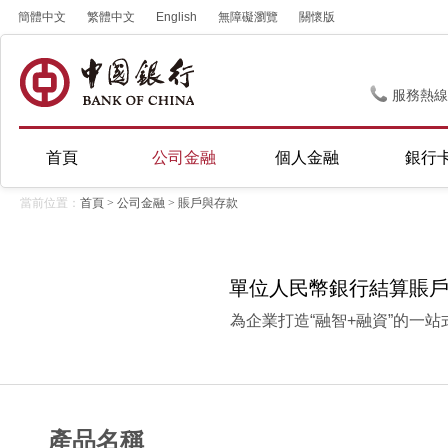
簡體中文
繁體中文
English
無障礙瀏覽
關懷版
服務熱線
首頁
公司金融
個人金融
銀行
當前位置：
首頁
>
公司金融
>
賬戶與存款
單位人民幣銀行結算賬
為企業打造“融智+融資”的一站
產品名稱