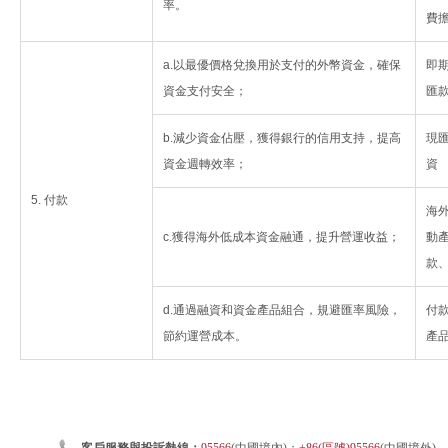
率。
費
a.以最優價格兌換用於支付的外幣資金，確保
即
資金支付安全；
匯
b.減少資金佔壓，獲得銀行的信用支持，提高
現
資金週轉效率；
資
5. 付款
海
c.獲得海外低成本資金融通，提升營運收益；
動
款
d.通過融資和資金產品組合，規避匯率風險，
付
節約運營成本。
產