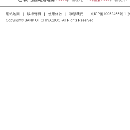
客戶服務與投訴熱線：
95566
(中國境內)；
+86(區號)95566
(中國境外)
網站地圖
|
版權聲明
|
使用條款
|
聯繫我們
|
京ICP備10052455號-1
京
Copyright© BANK OF CHINA(BOC) All Rights Reserved.