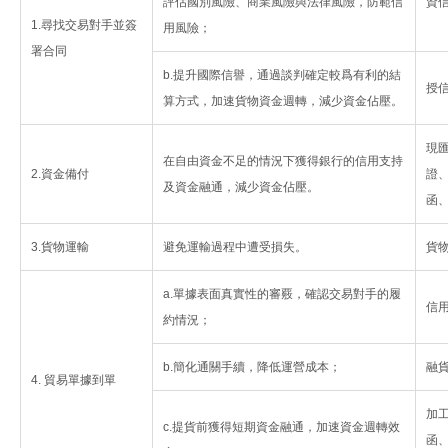
評估國別風險、商業風險與法律風險，防範信
資
1.尋找交易對手並簽
用風險；
署合同
b.提升國際信譽，通過談判確定較爲有利的結
授
算方式，加速貨物資金週轉，減少資金佔壓。
現
在自由資金不足的情況下獲得銀行的信用支持
2.資金備付
證
及資金融通，減少資金佔壓。
函
3.貨物運輸
避免運輸過程中遭受損失。
貨
a.單據表面真實性的審覈，確認交易對手的履
信
約情況；
b.簡化通關手續，降低運營成本；
融
4. 貿易單據到單
加
c.提貨前獲得短期資金融通，加速資金週轉效
函