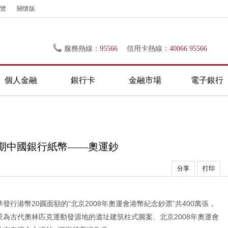
覽
關懷版
服務熱線：
95566
信用卡熱線：
40066 95566
個人金融
銀行卡
金融市場
電子銀行
期中國銀行紙幣——奧運鈔
分享
打印
準發行港幣20圓面額的“北京2008年奧運會港幣紀念鈔票”共400萬張，
為古代奧林匹克運動發源地的遺址建筑柱式圖案、北京2008年奧運會