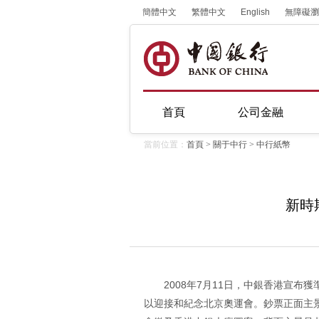
簡體中文
繁體中文
English
無障礙瀏
首頁
公司金融
當前位置：
首頁
>
關于中行
>
中行紙幣
新時
2008年7月11日，中銀香港宣布獲
以迎接和紀念北京奧運會。鈔票正面主景