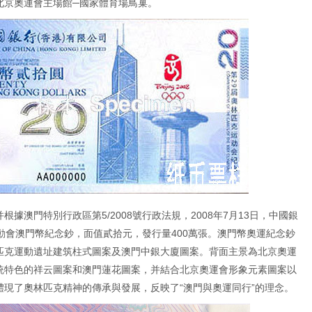
北京奧運會主場館─國家體育場鳥巢。
據澳門特別行政區第5/2008號行政法規，2008年7月13日，中國銀
動會澳門幣紀念鈔，面值貳拾元，發行量400萬張。澳門幣奧運紀念鈔
匹克運動遺址建筑柱式圖案及澳門中銀大廈圖案。背面主景為北京奧運
統特色的祥云圖案和澳門蓮花圖案，并結合北京奧運會形象元素圖案以
現了奧林匹克精神的傳承與發展，反映了“澳門與奧運同行”的理念。