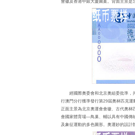
會徽及香港中銀大廈圖案。背面主景是
經國際奧委會和北京奧組委批準，并根
行澳門分行獲準發行第29屆奧林匹克運
正面主景為北京奧運會會徽、古代奧林
會國家體育場—鳥巢、輔以具有中國傳
及象征運動的多色圖形。奧運鈔的設計體