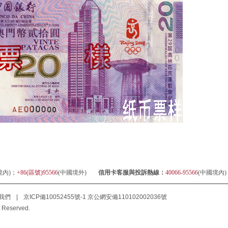
境內)；
+86(區號)95566
(中國境外)
信用卡客服與投訴熱線：
40066-95566
(中國境內
我們
|
京ICP備10052455號-1
京公網安備110102002036號
 Reserved.