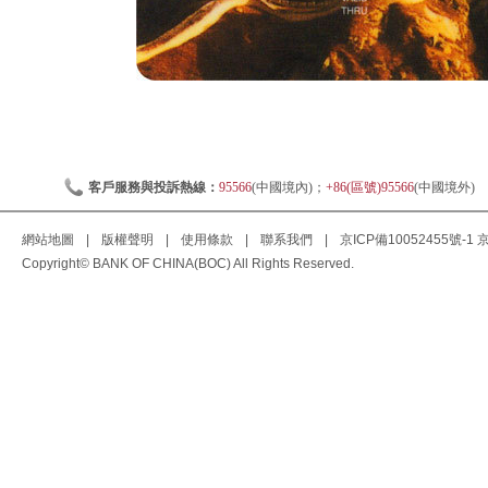
客戶服務與投訴熱線：
95566
(中國境內)；
+86(區號)95566
(中國境外)
網站地圖
|
版權聲明
|
使用條款
|
聯系我們
|
京ICP備10052455號-1
京
Copyright© BANK OF CHINA(BOC) All Rights Reserved.