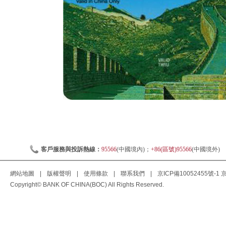
客戶服務與投訴熱線：
95566
(中國境內)；
+86(區號)95566
(中國境外)
網站地圖
|
版權聲明
|
使用條款
|
聯系我們
|
京ICP備10052455號-1
京
Copyright© BANK OF CHINA(BOC) All Rights Reserved.