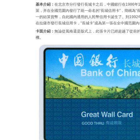
基本介紹：
在北京市分行發行長城卡之后，中國銀行在1986年1
策，并在全國范圍內發行了統一命名的“長城信用卡”，簡稱為“
一的結算貨幣，自此國內通用的人民幣信用卡誕生了。到1992
在拉薩市發行長城信用卡，“長城卡”成為第一張在全中國范圍
卡面介紹：
無論從風格還是版式上，此張卡片已經超越了從前
機。