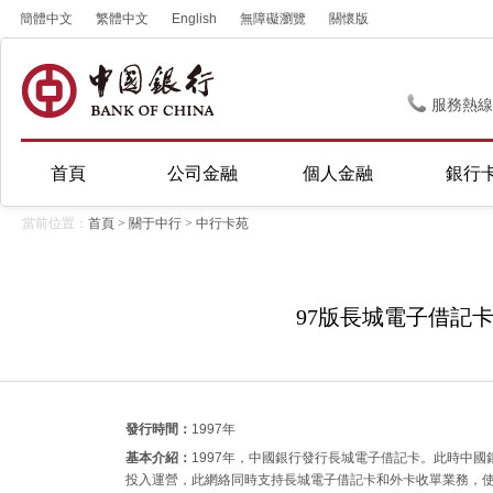
簡體中文
繁體中文
English
無障礙瀏覽
關懷版
服務熱線
首頁
公司金融
個人金融
銀行
當前位置：
首頁
>
關于中行
>
中行卡苑
97版長城電子借記
發行時間：
1997年
基本介紹：
1997年，中國銀行發行長城電子借記卡。此時中國銀
投入運營，此網絡同時支持長城電子借記卡和外卡收單業務，