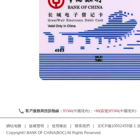
客戶服務與投訴熱線：
95566
(中國境內)；
+86(區號)95566
(中國境外)
網站地圖
|
版權聲明
|
使用條款
|
聯系我們
|
京ICP備10052455號-1
京
Copyright© BANK OF CHINA(BOC) All Rights Reserved.