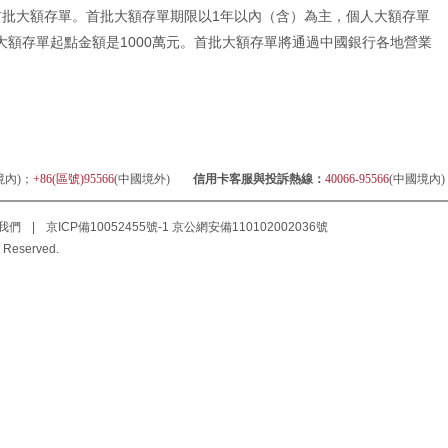
首批大額存單。首批大額存單期限以1年以內（含）為主，個人大額存單
大額存單起點金額是1000萬元。首批大額存單將通過中國銀行各地營業
。
境內)；
+86(區號)95566
(中國境外)
信用卡客服與投訴熱線：
40066-95566
(中國境內
我們
|
京ICP備10052455號-1
京公網安備110102002036號
 Reserved.