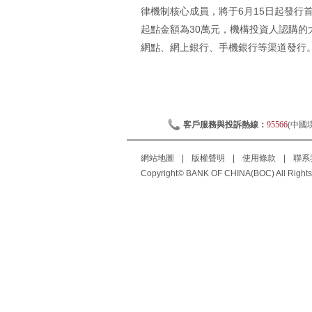
律機制核心成員，將于6月15日起發行
起點金額為30萬元，機構投資人認購的
網點、網上銀行、手機銀行等渠道發行
客戶服務與投訴熱線：
95566
(中國
網站地圖
|
版權聲明
|
使用條款
|
聯系
Copyright© BANK OF CHINA(BOC) All Rights