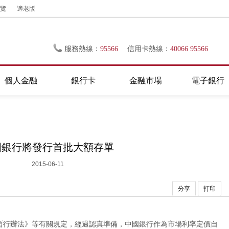
覽
適老版
服務熱線：
95566
信用卡熱線：
40066 95566
個人金融
銀行卡
金融市場
電子銀行
國銀行將發行首批大額存單
2015-06-11
分享
打印
暫行辦法》等有關規定，經過認真準備，中國銀行作為市場利率定價自