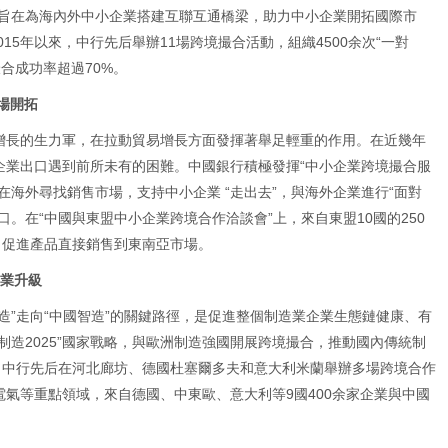
務旨在為海內外中小企業搭建互聯互通橋梁，助力中小企業開拓國際市
015年以來，中行先后舉辦11場跨境撮合活動，組織4500余次“一對
撮合成功率超過70%。
場開拓
增長的生力軍，在拉動貿易增長方面發揮著舉足輕重的作用。在近幾年
企業出口遇到前所未有的困難。中國銀行積極發揮“中小企業跨境撮合服
在海外尋找銷售市場，支持中小企業 “走出去”，與海外企業進行“面對
。在“中國與東盟中小企業跨境合作洽談會”上，來自東盟10國的250
，促進產品直接銷售到東南亞市場。
產業升級
造”走向“中國智造”的關鍵路徑，是促進整個制造業企業生態鏈健康、有
制造2025”國家戰略，與歐洲制造強國開展跨境撮合，推動國內傳統制
，中行先后在河北廊坊、德國杜塞爾多夫和意大利米蘭舉辦多場跨境合作
氣等重點領域，來自德國、中東歐、意大利等9國400余家企業與中國