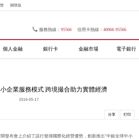
覽
關懷版
服務熱線：
95566
信用卡熱線：
40066 95566
個人金融
銀行卡
金融市場
電子銀行
小企業服務模式 跨境撮合助力實體經濟
2016-05-17
分享
打印
新聞發布會上介紹了該行發揮國際化經營優勢，創新推出“中銀全球中小