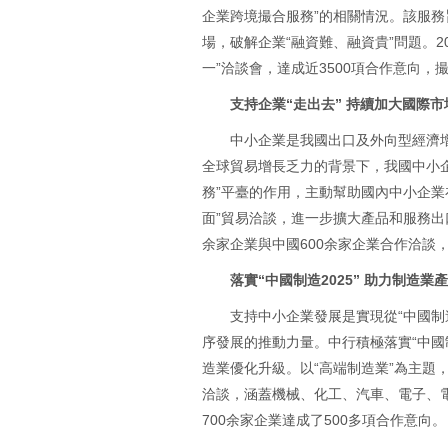
企業跨境撮合服務”的相關情況。該服
場，破解企業“融資難、融資貴”問題。2
一”洽談會，達成近3500項合作意向，
支持企業“走出去” 持續加大國際市
中小企業是我國出口及外向型經濟
全球貿易增長乏力的背景下，我國中小
務”平臺的作用，主動幫助國內中小企業
面”貿易洽談，進一步擴大產品和服務出口
余家企業與中國600余家企業合作洽談
落實“中國制造2025” 助力制造業
支持中小企業發展是實現從“中國制
序發展的推動力量。中行積極落實“中國
造業優化升級。以“高端制造業”為主題
洽談，涵蓋機械、化工、汽車、電子、電
700余家企業達成了500多項合作意向。