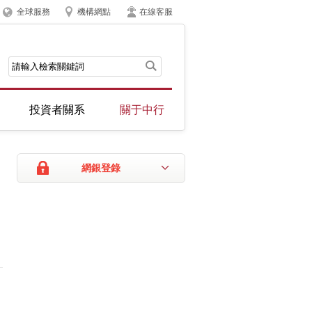
全球服務
機構網點
在線客服
投資者關系
關于中行
網銀登錄