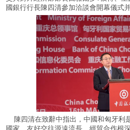
國銀行行長陳四清參加洽談會開幕儀式
陳四清在致辭中指出，中國和匈牙利是
國家，友好交往源遠流長，經貿合作根