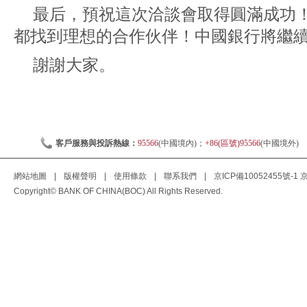
最后，預祝這次洽談會取得圓滿成功
都找到理想的合作伙伴！中國銀行將繼續
謝謝大家。
客戶服務與投訴熱線：
95566
(中國境內)；
+86(區號)95566
(中國境外)
網站地圖
|
版權聲明
|
使用條款
|
聯系我們
|
京ICP備10052455號-1
京
Copyright© BANK OF CHINA(BOC) All Rights Reserved.