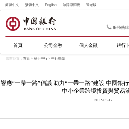
簡體中文
繁體中文
English
無障礙瀏覽
適老版
服務熱線
首頁
公司金融
個人金融
銀行
當前位置：
首頁
>
關于中行
>
中行動態
響應“一帶一路”倡議 助力“一帶一路”建設 中國
中小企業跨境投資與貿易洽
2017-05-17