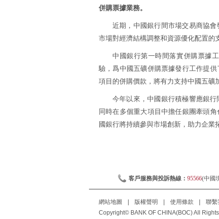
併購票據業務。
近期，中國銀行間市場交易商協會
市場對經濟結構調整和資源優化配置的
中國銀行第一時間落實併購票據
驗，爲中國五礦併購票據發行工作提供
項目的併購價款，將有力支持中國五礦
今年以來，中國銀行積極響應銀行
同時在多個重大項目中擔任銀團牽頭角
國銀行將持續參與市場創新，助力企業
客戶服務與投訴熱線：
95566
(中國
網站地圖
|
版權聲明
|
使用條款
|
聯繫
Copyright© BANK OF CHINA(BOC) All Rights