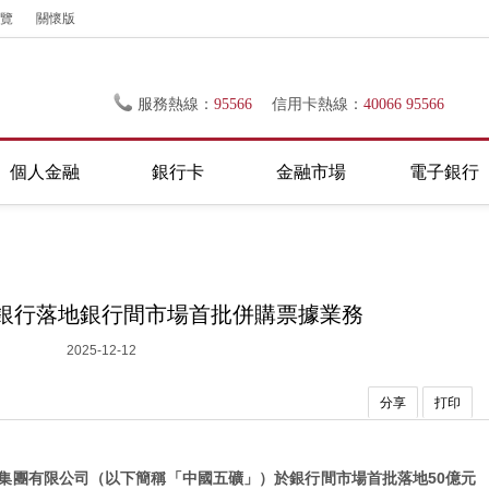
覽
關懷版
服務熱線：
95566
信用卡熱線：
40066 95566
個人金融
銀行卡
金融市場
電子銀行
銀行落地銀行間市場首批併購票據業務
2025-12-12
分享
打印
礦集團有限公司（以下簡稱「中國五礦」）於銀行間市場首批落地50億元