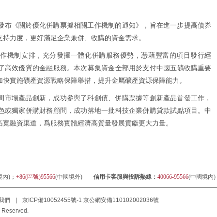
發布《關於優化併購票據相關工作機制的通知》，旨在進一步提高債券
支持力度，更好滿足企業兼併、收購的資金需求。
工作機制安排，充分發揮一體化併購服務優勢，憑藉豐富的項目發行經
了高效優質的金融服務。本次募集資金全部用於支付中國五礦收購重要
加快實施礦產資源戰略保障舉措，提升金屬礦產資源保障能力。
間市場產品創新，成功參與了科創債、併購票據等創新產品首發工作，
色或獨家併購財務顧問，成功落地一批科技企業併購貸款試點項目。中
拓寬融資渠道，爲服務實體經濟高質量發展貢獻更大力量。
境內)；
+86(區號)95566
(中國境外)
信用卡客服與投訴熱線：
40066-95566
(中國境內
我們
|
京ICP備10052455號-1
京公網安備110102002036號
 Reserved.