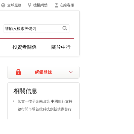
全球服務
機構網點
在線客服
投資者關係
關於中行
網銀登錄
相關信息
落實一攬子金融政策 中國銀行支持
銀行間市場首批科技創新債券發行