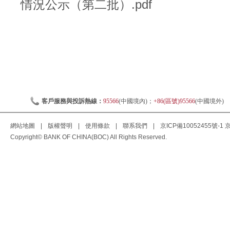
情況公示（第二批）.pdf
客戶服務與投訴熱線：
95566
(中國境內)；
+86(區號)95566
(中國境外)
網站地圖
|
版權聲明
|
使用條款
|
聯系我們
|
京ICP備10052455號-1
京
Copyright© BANK OF CHINA(BOC) All Rights Reserved.