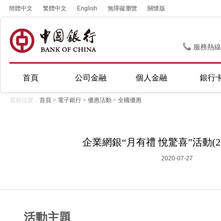
簡體中文
繁體中文
English
無障礙瀏覽
關懷版
服務熱線
首頁
公司金融
個人金融
銀行
當前位置：
首頁
>
電子銀行
>
優惠活動
>
全國優惠
企業網銀“月有禮 悅驚喜”活動(202
2020-07-27
活動主題