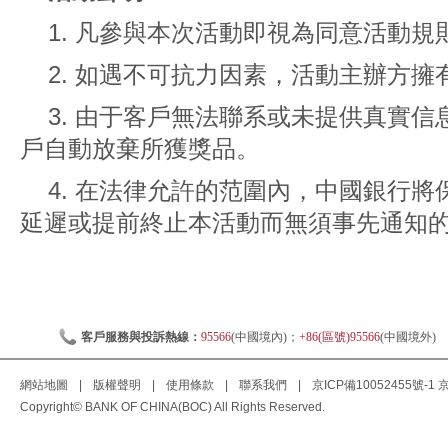
1. 凡參與本次活動即視為同意活動
2. 如遇不可抗力因素，活動主辦方
3. 由于客戶無法聯系或未提供真實
戶自動放棄所獲獎品。
4. 在法律允許的范圍內，中國銀行
延遲或提前終止本活動而無須事先通知
客戶服務與投訴熱線：
95566
(中國境內)；
+86(區號)95566
(中國境外)
網站地圖
|
版權聲明
|
使用條款
|
聯系我們
|
京ICP備10052455號-1
京
Copyright© BANK OF CHINA(BOC) All Rights Reserved.