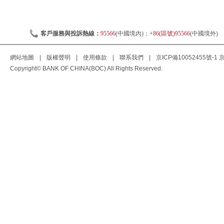
客戶服務與投訴熱線：
95566
(中國境內)；
+86(區號)95566
(中國境外)
網站地圖
|
版權聲明
|
使用條款
|
聯系我們
|
京ICP備10052455號-1
京
Copyright© BANK OF CHINA(BOC) All Rights Reserved.