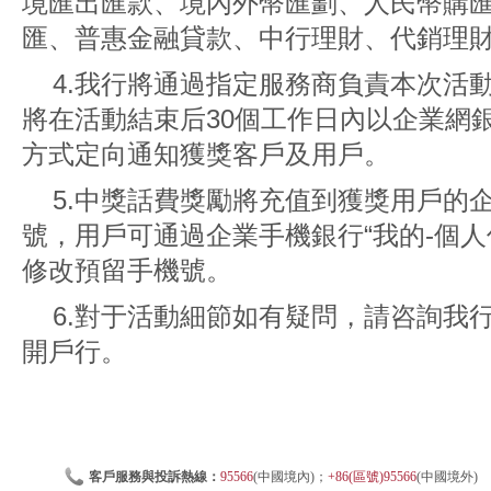
境匯出匯款、境內外幣匯劃、人民幣購
匯、普惠金融貸款、中行理財、代銷理
4.我行將通過指定服務商負責本次活
將在活動結束后30個工作日內以企業網
方式定向通知獲獎客戶及用戶。
5.中獎話費獎勵將充值到獲獎用戶的
號，用戶可通過企業手機銀行“我的-個人
修改預留手機號。
6.對于活動細節如有疑問，請咨詢我行
開戶行。
客戶服務與投訴熱線：
95566
(中國境內)；
+86(區號)95566
(中國境外)