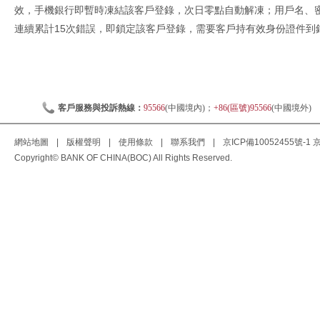
效，手機銀行即暫時凍結該客戶登錄，次日零點自動解凍；用戶名、密
連續累計15次錯誤，即鎖定該客戶登錄，需要客戶持有效身份證件到
客戶服務與投訴熱線：
95566
(中國境內)；
+86(區號)95566
(中國境外)
網站地圖
|
版權聲明
|
使用條款
|
聯系我們
|
京ICP備10052455號-1
京
Copyright© BANK OF CHINA(BOC) All Rights Reserved.