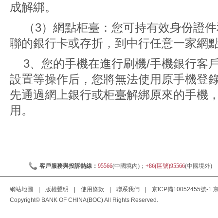
成解綁。
（3）網點柜臺：您可持有效身份證
聯的銀行卡或存折，到中行任意一家網
3、您的手機在進行刷機/手機銀行客
設置等操作后，您將無法使用原手機登
先通過網上銀行或柜臺解綁原來的手機
用。
客戶服務與投訴熱線：
95566
(中國境內)；
+86(區號)95566
(中國境外)
網站地圖
|
版權聲明
|
使用條款
|
聯系我們
|
京ICP備10052455號-1
京
Copyright© BANK OF CHINA(BOC) All Rights Reserved.