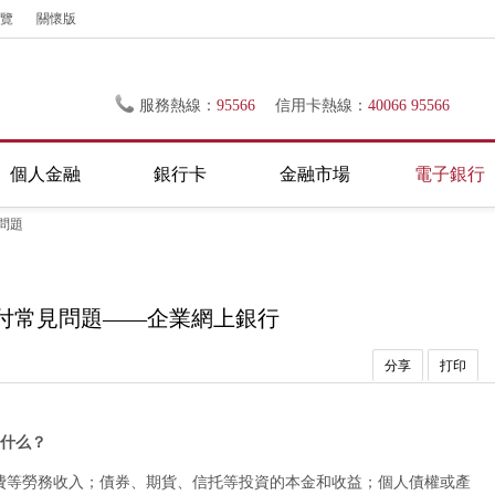
覽
關懷版
服務熱線：
95566
信用卡熱線：
40066 95566
個人金融
銀行卡
金融市場
電子銀行
問題
付常見問題——企業網上銀行
分享
打印
是什么？
費等勞務收入；債券、期貨、信托等投資的本金和收益；個人債權或產