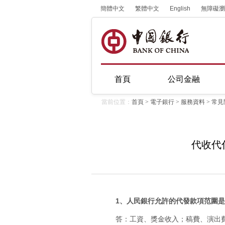
簡體中文
繁體中文
English
無障礙瀏
首頁
公司金融
當前位置：
首頁
>
電子銀行
>
服務資料
>
常見
代收代
1、人民銀行允許的代發款項范圍
答：工資、獎金收入；稿費、演出