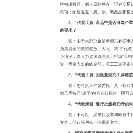
權轉讓收益；個人貸款轉存；證券交易
款項；納稅退還；農、副、礦產品銷售
2、“代發工資”產品中是否可為企
的要求？
答：由于大部分企業希望只有從事
負責資金的整體發放，因此，我行“代發
身情況，為人力資源管理員工申請“筆明
資、獎金支出的總金額，員工工資保密
3、“代發工資”的批量委托工具應
答：您將批量代發委托工具下載到本
您只需按照“說明”內容進行操作，即可
4、“代收業務”進行批量委托時如
答：不可以。如果代收業務既有中
文本，他行賬戶為一個批量文本。