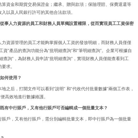
結算資金和期貨交易保證金；繼承、贈與款項；保險理賠、保費退還等
收入以及人民銀行許可的其他合法款項。
業從事人力資源的員工和財務人員單獨設置權限，從而實現員工工資保密
人力資源管理的員工才能夠掌握個人工資的發放明細，而財務人員僅僅
工資”產品的查詢功能分為“批明細查詢”和“筆明細查詢”。企業可根據自
細查詢”，為財務人員申請“批明細查詢”，實現財務人員僅能查看到工
的要求。
該如何使用？
地之后，打開文件可以看到“說明” 和“代收代付批量數據”兩個工作表，
方便高效地進行數據維護。
果既有中行賬戶，又有他行賬戶可否編輯成一個批量文本？
行賬戶，又有他行賬戶，需分別編輯批量文本，即中行賬戶為一個批量