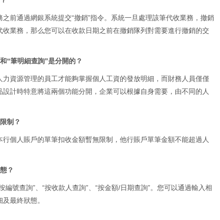
務？
之前通過網銀系統提交“撤銷”指令。系統一旦處理該筆代收業務，撤銷
代收業務，那么您可以在收款日期之前在撤銷隊列對需要進行撤銷的交
”和“筆明細查詢”是分開的？
人力資源管理的員工才能夠掌握個人工資的發放明細，而財務人員僅僅
品設計時特意將這兩個功能分開，企業可以根據自身需要，由不同的人
有限制？
本行個人賬戶的單筆扣收金額暫無限制，他行賬戶單筆金額不能超過人
狀態？
編號查詢”、“按收款人查詢”、“按金額/日期查詢”。您可以通過輸入相
細及最終狀態。