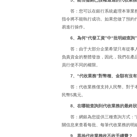
5、能否撤銷已授權通過的代收業
答：您可以在銀行系統處理本筆業務
指令將不能執行成功。如果您做了預約
易進行操作。
6、為何“代發工資”中“批明細查詢
答：由于大部分企業希望只有從事
負責資金的整體發放，因此，我們在產
員行使不同的權限。
7、“代收業務”對幣種、金額有沒
答：代收業務僅支持人民幣。對于
民幣5萬元。
8、在哪能查詢到代收業務的最終
答：網銀為您提供三種查詢方式：“按
關信息來查看每批、每筆代收業務的明
9、異地代收業務收不收手續費？