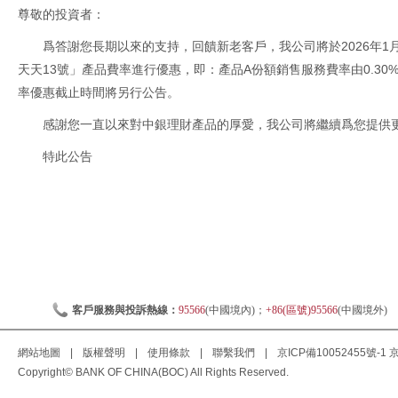
尊敬的投資者：
爲答謝您長期以來的支持，回饋新老客戶，我公司將於2026年1
天天13號」產品費率進行優惠，即：產品A份額銷售服務費率由0.30%
率優惠截止時間將另行公告。
感謝您一直以來對中銀理財產品的厚愛，我公司將繼續爲您提供
特此公告
客戶服務與投訴熱線：
95566
(中國境內)；
+86(區號)95566
(中國境外)
網站地圖
|
版權聲明
|
使用條款
|
聯繫我們
|
京ICP備10052455號-1
京
Copyright© BANK OF CHINA(BOC) All Rights Reserved.