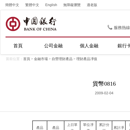
簡體中文
繁體中文
English
無障礙瀏覽
適老版
服務熱線
首頁
公司金融
個人金融
銀行
當前位置：
首頁
>
金融市場
>
自營理財產品
>
理財產品凈值
貨幣0816
2009-02-04
上日單
單位凈
累計分
產品
產品
累計凈