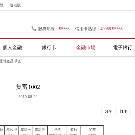
覽
適老版
服務熱線：
95566
信用卡熱線：
40066 95566
個人金融
銀行卡
金融市場
電子銀行
理財產品凈值
集富1002
2010-08-24
分享
打印
位
單位凈
累計分
累計凈
凈值
發行
發布