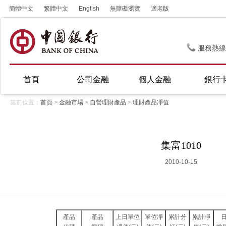
簡體中文
繁體中文
English
無障礙瀏覽
適老版
服務熱線
首頁
公司金融
個人金融
銀行
當前位置：
首頁
>
金融市場
>
自營理財產品
>
理財產品凈值
集富1010
2010-10-15
產品
產品
上日單位
單位凈
累計分
累計凈