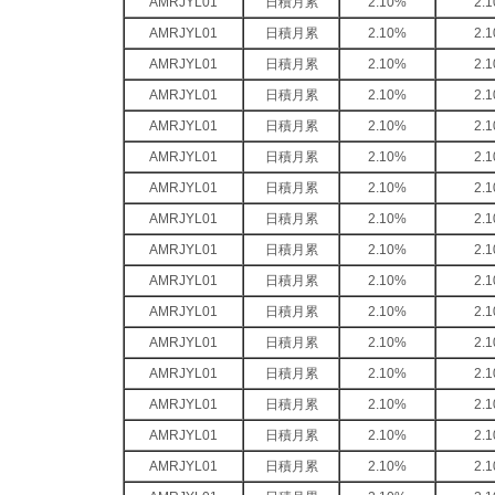
AMRJYL01
日積月累
2.10%
2.
AMRJYL01
日積月累
2.10%
2.
AMRJYL01
日積月累
2.10%
2.
AMRJYL01
日積月累
2.10%
2.
AMRJYL01
日積月累
2.10%
2.
AMRJYL01
日積月累
2.10%
2.
AMRJYL01
日積月累
2.10%
2.
AMRJYL01
日積月累
2.10%
2.
AMRJYL01
日積月累
2.10%
2.
AMRJYL01
日積月累
2.10%
2.
AMRJYL01
日積月累
2.10%
2.
AMRJYL01
日積月累
2.10%
2.
AMRJYL01
日積月累
2.10%
2.
AMRJYL01
日積月累
2.10%
2.
AMRJYL01
日積月累
2.10%
2.
AMRJYL01
日積月累
2.10%
2.