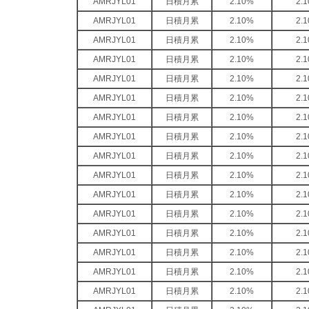
AMRJYL01
日積月累
2.10%
2.
AMRJYL01
日積月累
2.10%
2.
AMRJYL01
日積月累
2.10%
2.
AMRJYL01
日積月累
2.10%
2.
AMRJYL01
日積月累
2.10%
2.
AMRJYL01
日積月累
2.10%
2.
AMRJYL01
日積月累
2.10%
2.
AMRJYL01
日積月累
2.10%
2.
AMRJYL01
日積月累
2.10%
2.
AMRJYL01
日積月累
2.10%
2.
AMRJYL01
日積月累
2.10%
2.
AMRJYL01
日積月累
2.10%
2.
AMRJYL01
日積月累
2.10%
2.
AMRJYL01
日積月累
2.10%
2.
AMRJYL01
日積月累
2.10%
2.
AMRJYL01
日積月累
2.10%
2.