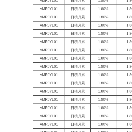
AMRJYL01
日積月累
1.80%
1.
AMRJYL01
日積月累
1.80%
1.
AMRJYL01
日積月累
1.80%
1.
AMRJYL01
日積月累
1.80%
1.
AMRJYL01
日積月累
1.80%
1.
AMRJYL01
日積月累
1.80%
1.
AMRJYL01
日積月累
1.80%
1.
AMRJYL01
日積月累
1.80%
1.
AMRJYL01
日積月累
1.80%
1.
AMRJYL01
日積月累
1.80%
1.
AMRJYL01
日積月累
1.80%
1.
AMRJYL01
日積月累
1.80%
1.
AMRJYL01
日積月累
1.80%
1.
AMRJYL01
日積月累
1.80%
1.
AMRJYL01
日積月累
1.80%
1.
AMRJYL01
日積月累
1.80%
1.