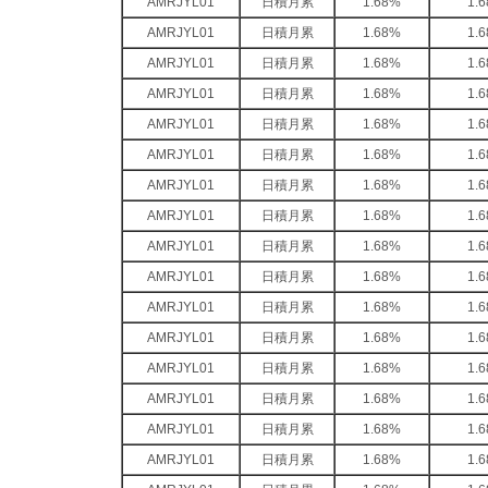
AMRJYL01
日積月累
1.68%
1.
AMRJYL01
日積月累
1.68%
1.
AMRJYL01
日積月累
1.68%
1.
AMRJYL01
日積月累
1.68%
1.
AMRJYL01
日積月累
1.68%
1.
AMRJYL01
日積月累
1.68%
1.
AMRJYL01
日積月累
1.68%
1.
AMRJYL01
日積月累
1.68%
1.
AMRJYL01
日積月累
1.68%
1.
AMRJYL01
日積月累
1.68%
1.
AMRJYL01
日積月累
1.68%
1.
AMRJYL01
日積月累
1.68%
1.
AMRJYL01
日積月累
1.68%
1.
AMRJYL01
日積月累
1.68%
1.
AMRJYL01
日積月累
1.68%
1.
AMRJYL01
日積月累
1.68%
1.