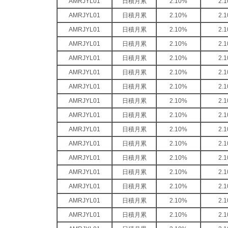
AMRJYL01
日積月累
2.10%
2.
AMRJYL01
日積月累
2.10%
2.
AMRJYL01
日積月累
2.10%
2.
AMRJYL01
日積月累
2.10%
2.
AMRJYL01
日積月累
2.10%
2.
AMRJYL01
日積月累
2.10%
2.
AMRJYL01
日積月累
2.10%
2.
AMRJYL01
日積月累
2.10%
2.
AMRJYL01
日積月累
2.10%
2.
AMRJYL01
日積月累
2.10%
2.
AMRJYL01
日積月累
2.10%
2.
AMRJYL01
日積月累
2.10%
2.
AMRJYL01
日積月累
2.10%
2.
AMRJYL01
日積月累
2.10%
2.
AMRJYL01
日積月累
2.10%
2.
AMRJYL01
日積月累
2.10%
2.