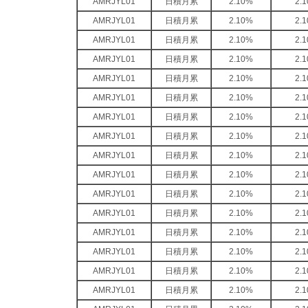
AMRJYL01
日積月累
2.10%
2.
AMRJYL01
日積月累
2.10%
2.
AMRJYL01
日積月累
2.10%
2.
AMRJYL01
日積月累
2.10%
2.
AMRJYL01
日積月累
2.10%
2.
AMRJYL01
日積月累
2.10%
2.
AMRJYL01
日積月累
2.10%
2.
AMRJYL01
日積月累
2.10%
2.
AMRJYL01
日積月累
2.10%
2.
AMRJYL01
日積月累
2.10%
2.
AMRJYL01
日積月累
2.10%
2.
AMRJYL01
日積月累
2.10%
2.
AMRJYL01
日積月累
2.10%
2.
AMRJYL01
日積月累
2.10%
2.
AMRJYL01
日積月累
2.10%
2.
AMRJYL01
日積月累
2.10%
2.