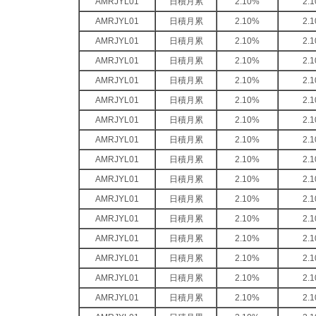
AMRJYL01
日積月累
2.10%
2.
AMRJYL01
日積月累
2.10%
2.
AMRJYL01
日積月累
2.10%
2.
AMRJYL01
日積月累
2.10%
2.
AMRJYL01
日積月累
2.10%
2.
AMRJYL01
日積月累
2.10%
2.
AMRJYL01
日積月累
2.10%
2.
AMRJYL01
日積月累
2.10%
2.
AMRJYL01
日積月累
2.10%
2.
AMRJYL01
日積月累
2.10%
2.
AMRJYL01
日積月累
2.10%
2.
AMRJYL01
日積月累
2.10%
2.
AMRJYL01
日積月累
2.10%
2.
AMRJYL01
日積月累
2.10%
2.
AMRJYL01
日積月累
2.10%
2.
AMRJYL01
日積月累
2.10%
2.