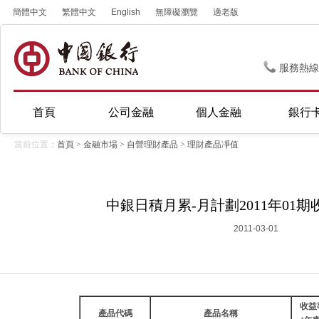
簡體中文
繁體中文
English
無障礙瀏覽
適老版
服務熱線
首頁
公司金融
個人金融
銀行
當前位置：
首頁
>
金融市場
>
自營理財產品
>
理財產品凈值
中銀日積月累-月計劃2011年01期
2011-03-01
收益
產品代碼
產品名稱