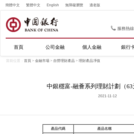
簡體中文
繁體中文
English
無障礙瀏覽
適老版
服務熱線
首頁
公司金融
個人金融
銀行
當前位置：
首頁
>
金融市場
>
自營理財產品
>
理財產品凈值
中銀穩富-融薈系列理財計劃（6
2021-11-12
產品代碼
產品名稱